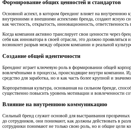
Формирование общих ценностей и стандартов
Основной аспект, в котором брендинг влияет на внутреннюю к
внутренними и внешними аспектами бренда, создают ясную сист
как честность, открытость, инновационность, ответственность
Когда компания активно транслирует свои ценности через бре
себя как инноватора в своей отрасли, это должно проявляться
возникнет разрыв между образом компании и реальной культуро
Создание общей идентичности
Брендинг играет ключевую роль в формировании общей корпора
вовлечёнными в процессы, происходящие внутри компании. Иде
средство для заработка, но и как часть более крупной и значим
Корпоративная культура, основанная на сильном бренде, спосо
существенно повысить уровень мотивации и вовлеченности со
Влияние на внутреннюю коммуникацию
Сильный бренд служит основой для выстраивания прозрачных 
до сотрудников, они понимают, как должны действовать в раз
сотрудники понимают не только свою роль, но и общие цели к