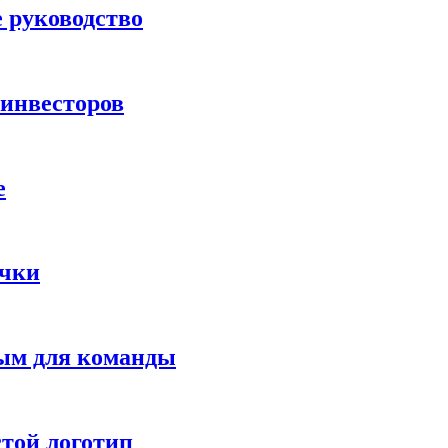
 руководство
 инвесторов
е
ычки
ым для команды
стой логотип