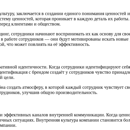
ультуру, заключается в создании единого понимания ценностей и
ему ценностей, которая проникает в каждую деталь их работы. 
 перед клиентами и обществом.
ндинг, сотрудники начинают воспринимать их как основу для св
 и в работе сотрудников — они будут мотивированы искать новые
й, что может повлиять на её эффективность.
тивной идентичности. Когда сотрудники идентифицируют себя с
нтификация с брендом создаёт у сотрудников чувство принадле
ой цели.
бна создать атмосферу, в которой каждый сотрудник чувствует с
трудников, улучшив общую производительность.
и эффективных каналов внутренней коммуникации. Когда ценнос
личных ситуациях. Внутренняя культура компании становится бо
омпании.