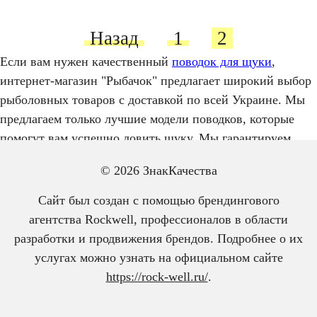
Пагинация
Назад
1
2
записей
Если вам нужен качественный
поводок для щуки
,
интернет-магазин "Рыбачок" предлагает широкий выбор
рыболовных товаров с доставкой по всей Украине. Мы
предлагаем только лучшие модели поводков, которые
помогут вам успешно ловить щуку. Мы гарантируем
высокое качество продукции и быструю доставку, чтобы
© 2026 ЗнакКачества
ваша рыбалка была успешной и комфортной.
Сайт был создан с помощью брендингового
агентства Rockwell, профессионалов в области
разработки и продвижения брендов. Подробнее о их
услугах можно узнать на официальном сайте
https://rock-well.ru/
.