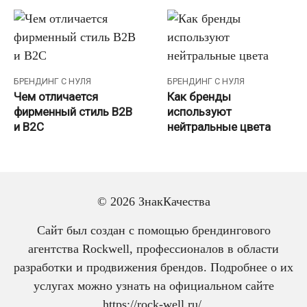
БРЕНДИНГ С НУЛЯ
БРЕНДИНГ С НУЛЯ
Чем отличается
Как бренды
фирменный стиль B2B
используют
и B2C
нейтральные цвета
Пагинация
1
2
Далее
© 2026 ЗнакКачества
записей
Сайт был создан с помощью брендингового
агентства Rockwell, профессионалов в области
разработки и продвижения брендов. Подробнее о их
услугах можно узнать на официальном сайте
https://rock-well.ru/
.