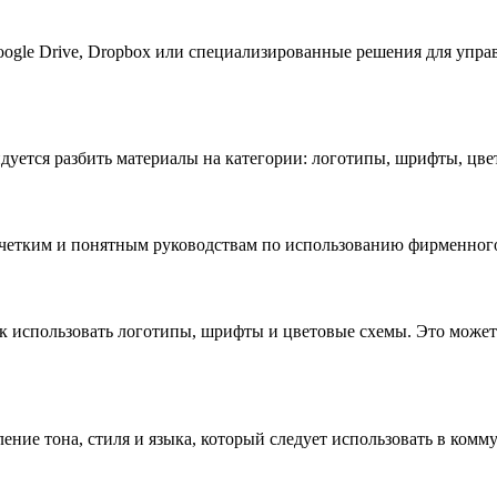
oogle Drive, Dropbox или специализированные решения для упр
дуется разбить материалы на категории: логотипы, шрифты, цв
 четким и понятным руководствам по использованию фирменного
ак использовать логотипы, шрифты и цветовые схемы. Это може
ние тона, стиля и языка, который следует использовать в комм