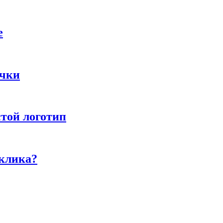
е
ычки
стой логотип
тклика?