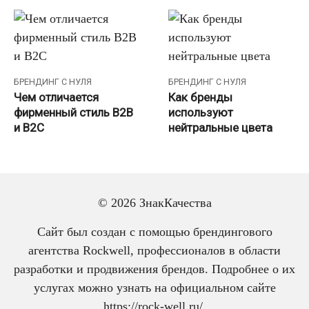
БРЕНДИНГ С НУЛЯ
БРЕНДИНГ С НУЛЯ
Чем отличается
Как бренды
фирменный стиль B2B
используют
и B2C
нейтральные цвета
Пагинация
1
2
Далее
© 2026 ЗнакКачества
записей
Сайт был создан с помощью брендингового
агентства Rockwell, профессионалов в области
разработки и продвижения брендов. Подробнее о их
услугах можно узнать на официальном сайте
https://rock-well.ru/
.