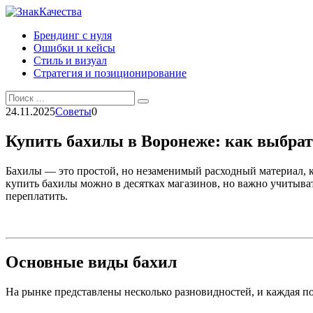
Перейти
к
Брендинг с нуля
контенту
Ошибки и кейсы
Стиль и визуал
Стратегия и позиционирование
Search
for:
24.11.2025
Советы
0
Купить бахилы в Воронеже: как выбрать
Бахилы — это простой, но незаменимый расходный материал, ко
купить бахилы можно в десятках магазинов, но важно учитыва
переплатить.
Основные виды бахил
На рынке представлены несколько разновидностей, и каждая по