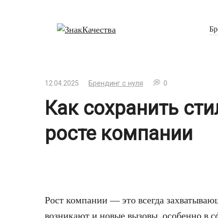
Перейти
к
Бр
контенту
12.04.2025
Брендинг с нуля
0
Как сохранить сти
росте компании
Рост компании — это всегда захватываю
возникают и новые вызовы, особенно в 