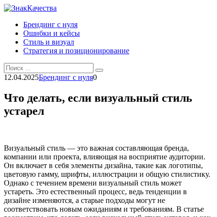
Перейти
к
Брендинг с нуля
контенту
Ошибки и кейсы
Стиль и визуал
Стратегия и позиционирование
Search
for:
12.04.2025
Брендинг с нуля
0
Что делать, если визуальный стиль
устарел
Визуальный стиль — это важная составляющая бренда,
компании или проекта, влияющая на восприятие аудитории.
Он включает в себя элементы дизайна, такие как логотипы,
цветовую гамму, шрифты, иллюстрации и общую стилистику.
Однако с течением времени визуальный стиль может
устареть. Это естественный процесс, ведь тенденции в
дизайне изменяются, а старые подходы могут не
соответствовать новым ожиданиям и требованиям. В статье